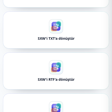
SXW'i TXT'a dönüştür
SXW'i RTF'a dönüştür