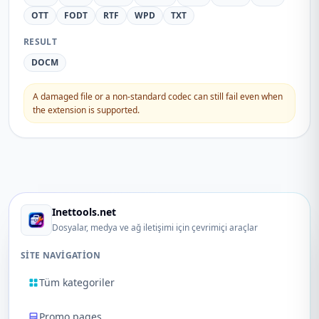
OTT
FODT
RTF
WPD
TXT
RESULT
DOCM
A damaged file or a non-standard codec can still fail even when
the extension is supported.
Inettools.net
Dosyalar, medya ve ağ iletişimi için çevrimiçi araçlar
SITE NAVIGATION
Tüm kategoriler
Promo pages