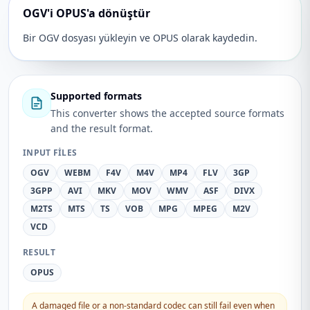
OGV'i OPUS'a dönüştür
Bir OGV dosyası yükleyin ve OPUS olarak kaydedin.
Supported formats
This converter shows the accepted source formats
and the result format.
INPUT FILES
OGV
WEBM
F4V
M4V
MP4
FLV
3GP
3GPP
AVI
MKV
MOV
WMV
ASF
DIVX
M2TS
MTS
TS
VOB
MPG
MPEG
M2V
VCD
RESULT
OPUS
A damaged file or a non-standard codec can still fail even when