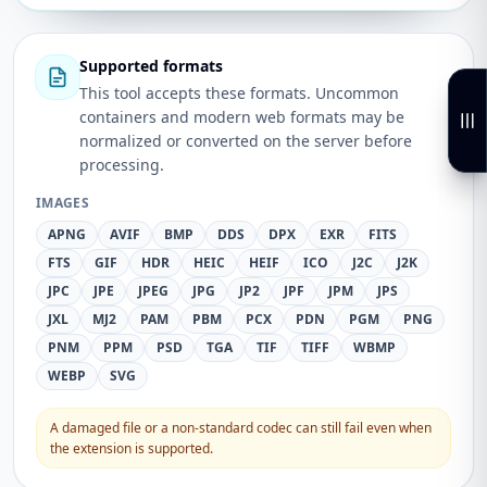
Supported formats
This tool accepts these formats. Uncommon
containers and modern web formats may be
normalized or converted on the server before
processing.
IMAGES
APNG
AVIF
BMP
DDS
DPX
EXR
FITS
FTS
GIF
HDR
HEIC
HEIF
ICO
J2C
J2K
JPC
JPE
JPEG
JPG
JP2
JPF
JPM
JPS
JXL
MJ2
PAM
PBM
PCX
PDN
PGM
PNG
PNM
PPM
PSD
TGA
TIF
TIFF
WBMP
WEBP
SVG
A damaged file or a non-standard codec can still fail even when
the extension is supported.