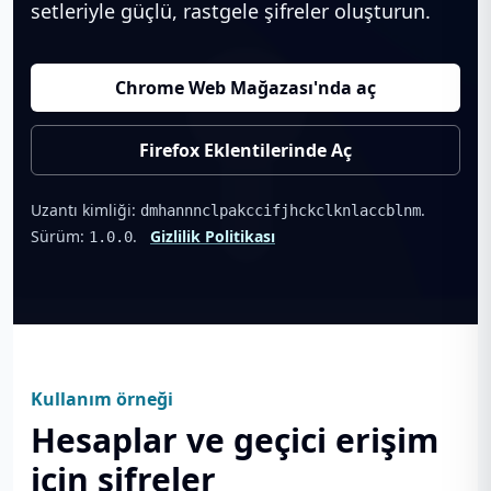
setleriyle güçlü, rastgele şifreler oluşturun.
Chrome Web Mağazası'nda aç
Firefox Eklentilerinde Aç
Uzantı kimliği:
.
dmhannnclpakccifjhckclknlaccblnm
Sürüm:
.
Gizlilik Politikası
1.0.0
Kullanım örneği
Hesaplar ve geçici erişim
için şifreler