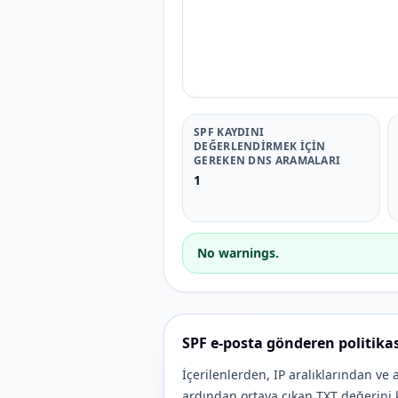
SPF KAYDINI
DEĞERLENDIRMEK IÇIN
GEREKEN DNS ARAMALARI
1
No warnings.
SPF e-posta gönderen politikası
İçerilenlerden, IP aralıklarından v
ardından ortaya çıkan TXT değerini 