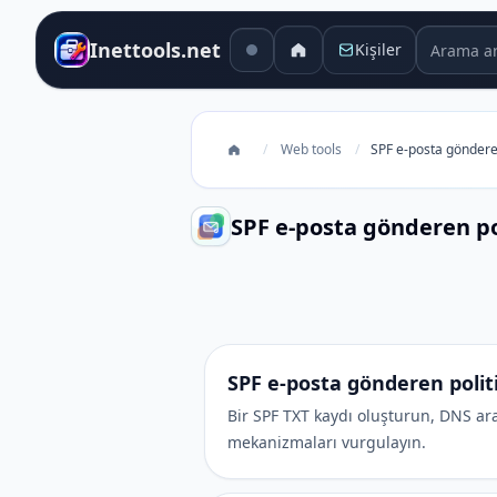
Arama ara
Inettools.net
Kişiler
/
Web tools
/
SPF e-posta gönderen 
SPF e-posta gönderen pol
SPF e-posta gönderen politikası k
SPF e-posta gönderen politi
Bir SPF TXT kaydı oluşturun, DNS aram
mekanizmaları vurgulayın.