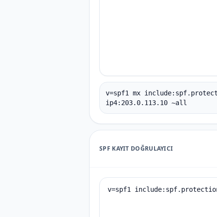
v=spf1 mx include:spf.protec
ip4:203.0.113.10 ~all
SPF KAYIT DOĞRULAYICI