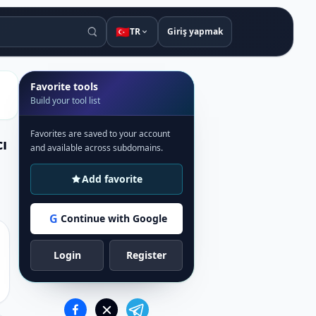
🇹🇷
TR
Giriş yapmak
Favorite tools
Build your tool list
Favorites are saved to your account
cı
and available across subdomains.
Add favorite
G
Continue with Google
Login
Register