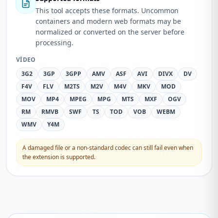
This tool accepts these formats. Uncommon
containers and modern web formats may be
normalized or converted on the server before
processing.
VIDEO
3G2
3GP
3GPP
AMV
ASF
AVI
DIVX
DV
F4V
FLV
M2TS
M2V
M4V
MKV
MOD
MOV
MP4
MPEG
MPG
MTS
MXF
OGV
RM
RMVB
SWF
TS
TOD
VOB
WEBM
WMV
Y4M
A damaged file or a non-standard codec can still fail even when
the extension is supported.